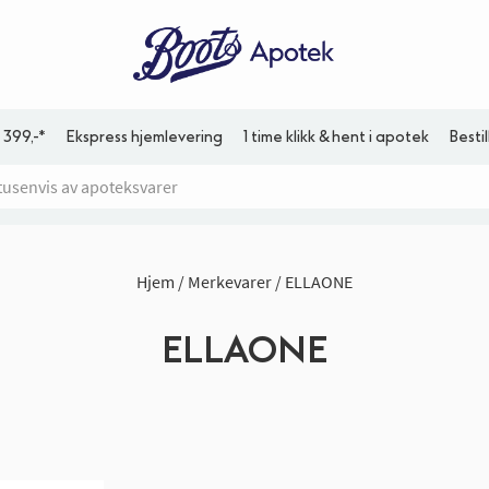
 399,-*
Ekspress hjemlevering
1 time klikk & hent i apotek
Besti
Hjem
Merkevarer
ELLAONE
ELLAONE