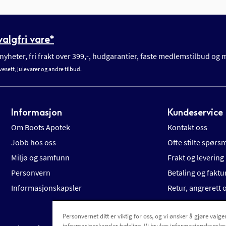
algfri vare*
yheter, fri frakt over 399,-, hudgarantier, faste medlemstilbud og
vesett, julevarer og andre tilbud.
Informasjon
Kundeservice
Om Boots Apotek
Kontakt oss
Jobb hos oss
Ofte stilte spørs
Miljø og samfunn
Frakt og levering
Personvern
Betaling og faktu
Informasjonskapsler
Retur, angrerett
Personvernet ditt er viktig for oss, og vi ønsker å gjøre valgen
informasjonskapsler tydelige. Vi bruker informasjonskapsler