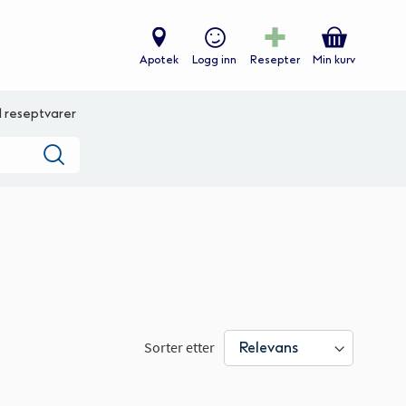
Apotek
Logg inn
Resepter
Min kurv
ll reseptvarer
Søk
Sorter etter