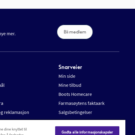
Bli medlem
 mye mer.
Snarveier
Min side
mål
Mine tilbud
Boots Homecare
ra
Farmasøytens faktaark
 og reklamasjon
Salgsbetingelser
e dine knyttet til
Godta alle informasjonskapsler
 for å forbedre