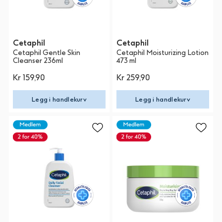
Cetaphil
Cetaphil
Cetaphil Gentle Skin
Cetaphil Moisturizing Lotion
Cleanser 236ml
473 ml
Kr 159,90
Kr 259,90
Legg i handlekurv
Legg i handlekurv