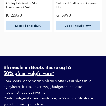
Cetaphil Gentle Skin
Cetaphil Softening Cream
Cleanser 473ml
100g
Kr 229,90
Kr 159,90
Legg i handlekurv
Legg i handlekurv
Bli medlem i Boots Bedre og få
50% på en valgfri vare*
Som Boots Bedre medlem vil du motta eksklusive tilbud
og nyheter, fri frakt over 399,-, hudgarantier, faste
medlemstilbud og mye mer.
*Gjelder ikke legemidler, reseptbelagte varer, medisinsk utstyr, julekalender,
gavesett, julevarer og andre tilbud.