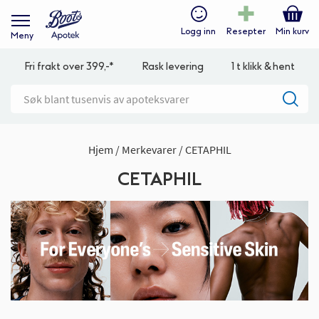
Logg inn
Resepter
Min kurv
Meny
Fri frakt over 399,-*
Rask levering
1 t klikk & hent
Hjem
Merkevarer
CETAPHIL
CETAPHIL