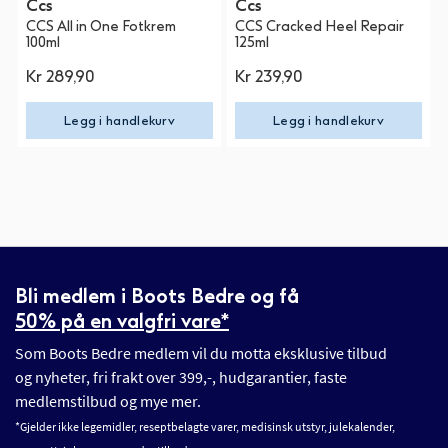
Ccs
Ccs
CCS All in One Fotkrem
CCS Cracked Heel Repair
100ml
125ml
Kr 289,90
Kr 239,90
Legg i handlekurv
Legg i handlekurv
Bli medlem i Boots Bedre og få
50% på en valgfri vare*
Som Boots Bedre medlem vil du motta eksklusive tilbud
og nyheter, fri frakt over 399,-, hudgarantier, faste
medlemstilbud og mye mer.
*Gjelder ikke legemidler, reseptbelagte varer, medisinsk utstyr, julekalender,