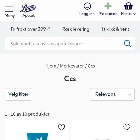
Logg inn
Resepter
Min kurv
Meny
Fri frakt over 399,-*
Rask levering
1 t klikk & hent
Hjem
Merkevarer
Ccs
Ccs
Velg filter
1 - 10 av 10 produkter