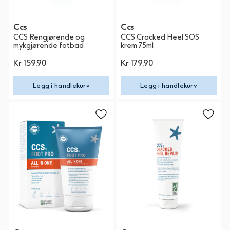
Ccs
Ccs
CCS Rengjørende og
CCS Cracked Heel SOS
mykgjørende fotbad
krem 75ml
Kr 159,90
Kr 179,90
Legg i handlekurv
Legg i handlekurv