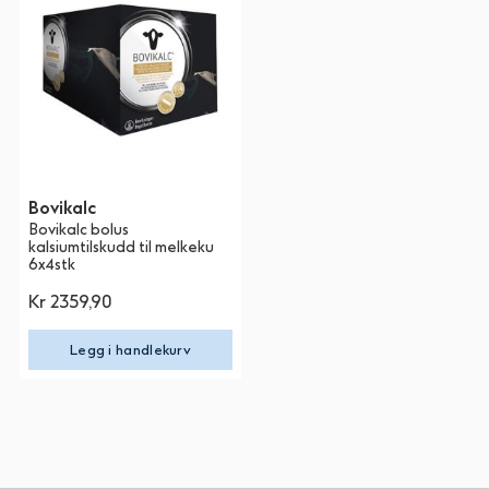
Bovikalc
Bovikalc bolus
kalsiumtilskudd til melkeku
6x4stk
Kr 2359,90
Legg i handlekurv