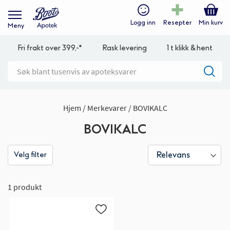
Logg inn
Resepter
Min kurv
Meny
Fri frakt over 399,-*
Rask levering
1 t klikk & hent
Hjem
Merkevarer
BOVIKALC
BOVIKALC
Velg filter
1 produkt