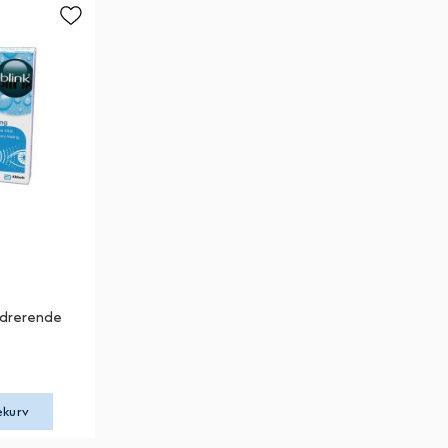
ydrerende
ekurv