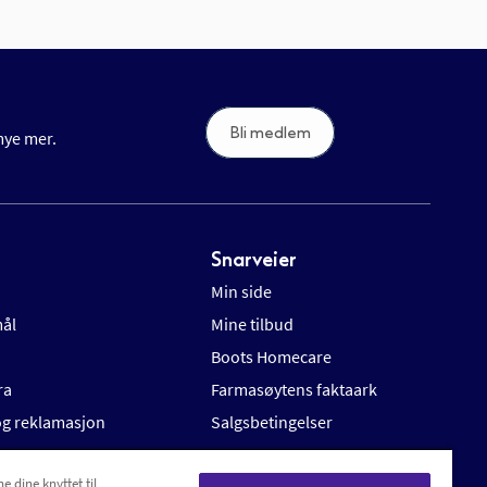
Bli medlem
 mye mer.
Snarveier
Min side
mål
Mine tilbud
Boots Homecare
ra
Farmasøytens faktaark
 og reklamasjon
Salgsbetingelser
e dine knyttet til