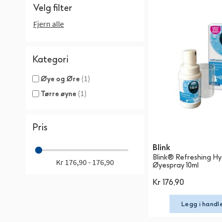
Velg filter
Fjern alle
Kategori
(1)
Øye og Øre
(1)
Tørre øyne
Pris
Blink
Blink® Refreshing H
Kr 176,90 - 176,90
Øyespray 10ml
Kr 176,90
Legg i handl