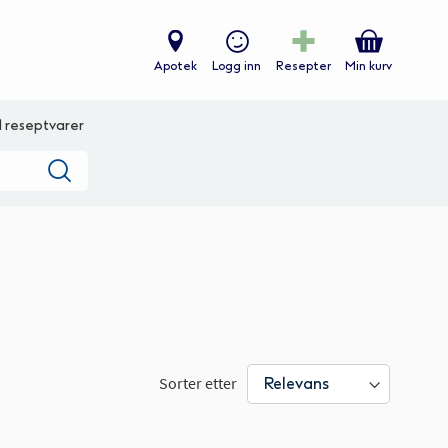
Apotek
Logg inn
Resepter
Min kurv
ll reseptvarer
Søk
Sorter etter