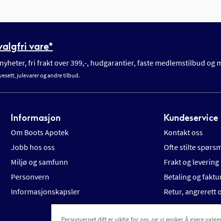
algfri vare*
yheter, fri frakt over 399,-, hudgarantier, faste medlemstilbud og
vesett, julevarer og andre tilbud.
Informasjon
Kundeservice
Om Boots Apotek
Kontakt oss
Jobb hos oss
Ofte stilte spørs
Miljø og samfunn
Frakt og levering
Personvern
Betaling og faktu
Informasjonskapsler
Retur, angrerett
Personvernet ditt er viktig for oss, og vi ønsker å gjøre valgen