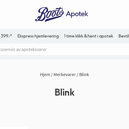
 399,-*
Ekspress hjemlevering
1 time klikk & hent i apotek
Besti
Hjem
Merkevarer
Blink
Blink