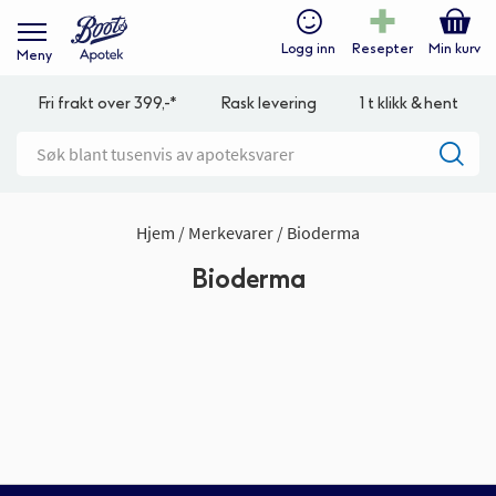
Logg inn
Resepter
Min kurv
Meny
Fri frakt over 399,-*
Rask levering
1 t klikk & hent
Hjem
Merkevarer
Bioderma
Bioderma