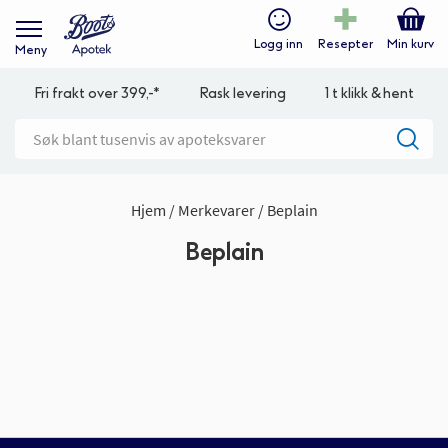
Logg inn
Resepter
Min kurv
Meny
Fri frakt over 399,-*
Rask levering
1 t klikk & hent
Hjem
Merkevarer
Beplain
Beplain