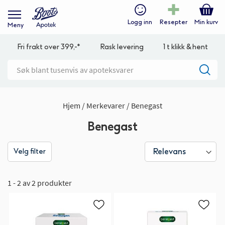
Logg inn
Resepter
Min kurv
Meny
Fri frakt over 399,-*
Rask levering
1 t klikk & hent
Hjem
Merkevarer
Benegast
Benegast
Velg filter
1 - 2 av 2 produkter