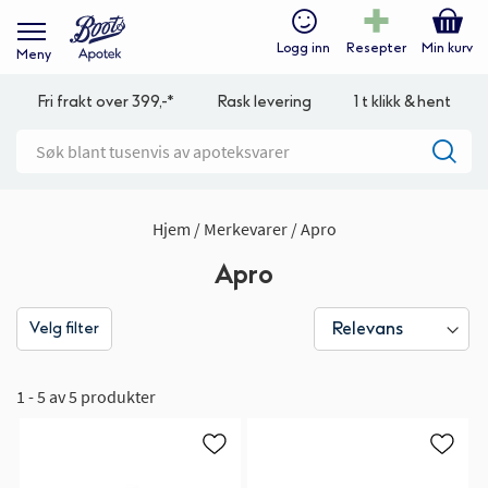
Logg inn
Resepter
Min kurv
Meny
Fri frakt over 399,-*
Rask levering
1 t klikk & hent
Hjem
Merkevarer
Apro
Apro
Velg filter
1 - 5 av 5 produkter