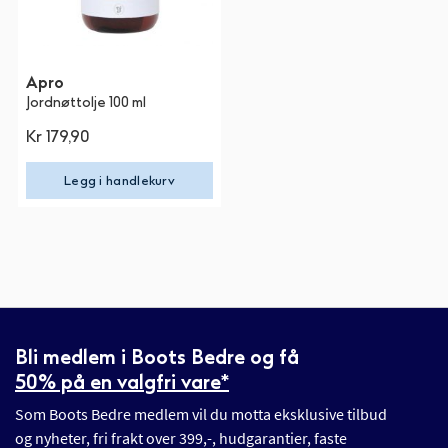
Apro
Jordnøttolje 100 ml
Kr 179,90
Legg i handlekurv
Bli medlem i Boots Bedre og få
50% på en valgfri vare*
Som Boots Bedre medlem vil du motta eksklusive tilbud
og nyheter, fri frakt over 399,-, hudgarantier, faste