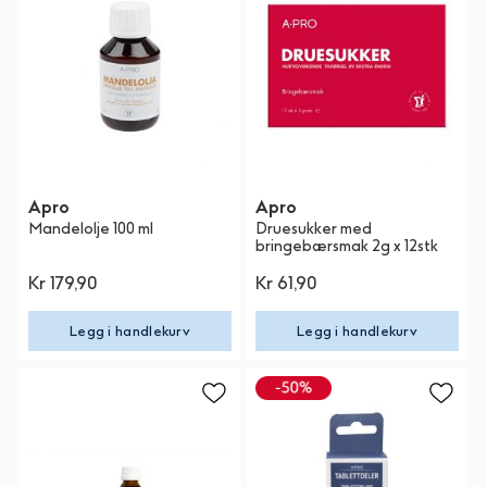
Apro
Apro
Mandelolje 100 ml
Druesukker med
bringebærsmak 2g x 12stk
Kr 179,90
Kr 61,90
Legg i handlekurv
Legg i handlekurv