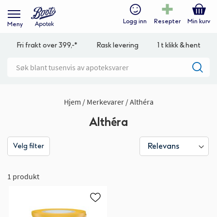
Logg inn
Resepter
Min kurv
Meny
Fri frakt over 399,-*
Rask levering
1 t klikk & hent
Hjem
Merkevarer
Althéra
Althéra
Velg filter
1 produkt