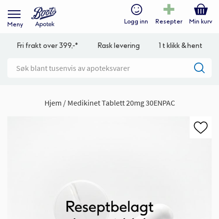
Logg inn
Resepter
Min kurv
Meny
Fri frakt over 399,-*
Rask levering
1 t klikk & hent
Hjem
Medikinet Tablett 20mg 30ENPAC
Gå
til
slutten
av
bildegalleri