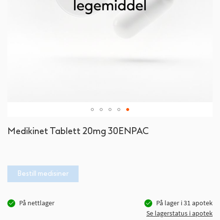
Gå
Medikinet Tablett 20mg 30ENPAC
til
begynnelsen
av
bildegalleri
Bestill medisiner
På nettlager
På lager i
31
apotek
Se lagerstatus i apotek