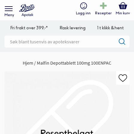
Logg inn
Resepter
Min kurv
Meny
Fri frakt over 399,-*
Rask levering
1 t klikk & hent
Hjem
Malfin Depottablett 100mg 100ENPAC
Gå
til
slutten
av
bildegalleri