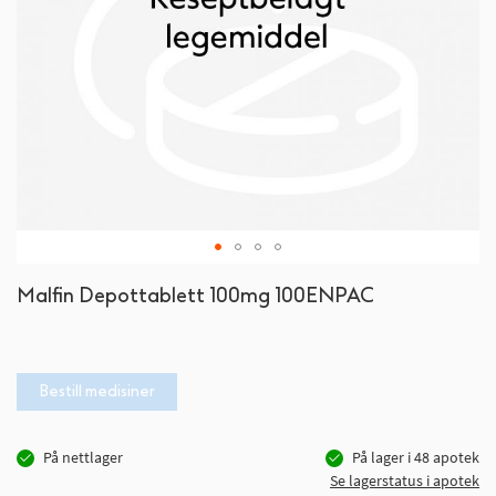
Gå
Malfin Depottablett 100mg 100ENPAC
til
begynnelsen
av
bildegalleri
Bestill medisiner
På nettlager
På lager i
48
apotek
Se lagerstatus i apotek