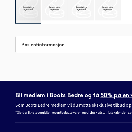
Gå
til
begynnelsen
Pasientinformasjon
av
bildegalleri
Bli medlem i Boots Bedre og få
50% på en v
Som Boots Bedre medlem vil du motta eksklusive tilbud og n
*Gjelder ikke legemidler, reseptbelagte varer, medisinsk utstyr, julekalender, ga