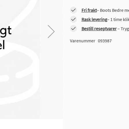
Fri frakt
– Boots Bedre me
Rask levering
– 1 time kl
Bestill reseptvarer
– Tryg
Varenummer
093987