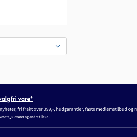
algfri vare*
yheter, fri frakt over 399,-, hudgarantier, faste medlemstilbud og
vesett, julevarer og andre tilbud.