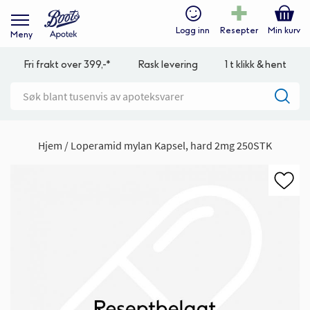
Logg inn
Resepter
Min kurv
Meny
Fri frakt over 399,-*
Rask levering
1 t klikk & hent
Hjem
Loperamid mylan Kapsel, hard 2mg 250STK
Gå
til
slutten
av
bildegalleri