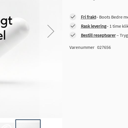
Fri frakt
– Boots Bedre me
Rask levering
– 1 time kl
Bestill reseptvarer
– Tryg
Varenummer
027656