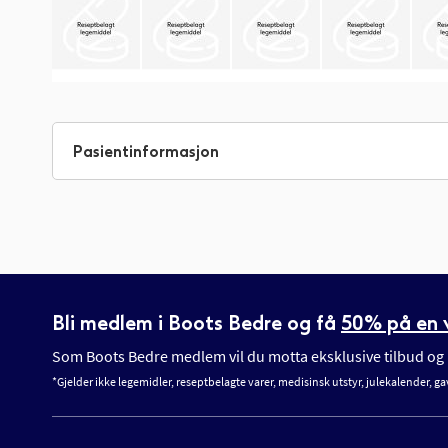
Gå
til
begynnelsen
Pasientinformasjon
av
bildegalleri
Bli medlem i Boots Bedre og få
50% på en v
Som Boots Bedre medlem vil du motta eksklusive tilbud og n
*Gjelder ikke legemidler, reseptbelagte varer, medisinsk utstyr, julekalender, ga