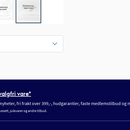
algfri vare*
yheter, fri frakt over 399,-, hudgarantier, faste medlemstilbud og
vesett, julevarer og andre tilbud.