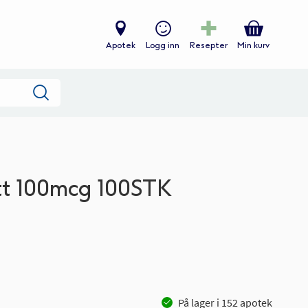
Apotek
Logg inn
Resepter
Min kurv
Søk
tt 100mcg 100STK
På lager i
152
apotek