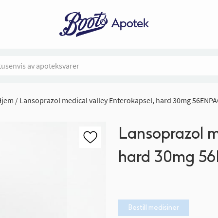
Hjem
Lansoprazol medical valley Enterokapsel, hard 30mg 56ENPA
Lansoprazol me
hard 30mg 5
Bestill medisiner