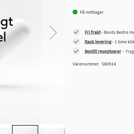
På nettlager
Fri frakt
– Boots Bedre me
Rask levering
– 1 time kl
Bestill reseptvarer
– Tryg
Varenummer
580914