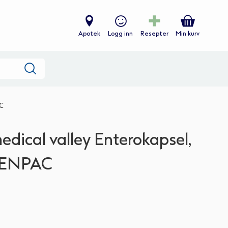
Apotek
Logg inn
Resepter
Min kurv
Søk
C
dical valley Enterokapsel,
6ENPAC