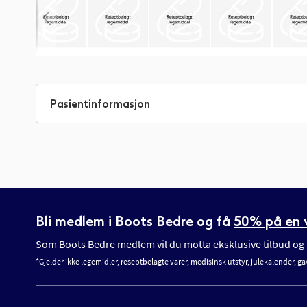
Gå
til
begynnelsen
Pasientinformasjon
av
bildegalleri
Bli medlem i Boots Bedre og få
50% på en v
Som Boots Bedre medlem vil du motta eksklusive tilbud og n
*Gjelder ikke legemidler, reseptbelagte varer, medisinsk utstyr, julekalender, ga