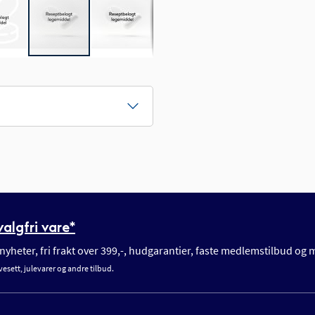
algfri vare*
yheter, fri frakt over 399,-, hudgarantier, faste medlemstilbud og
vesett, julevarer og andre tilbud.