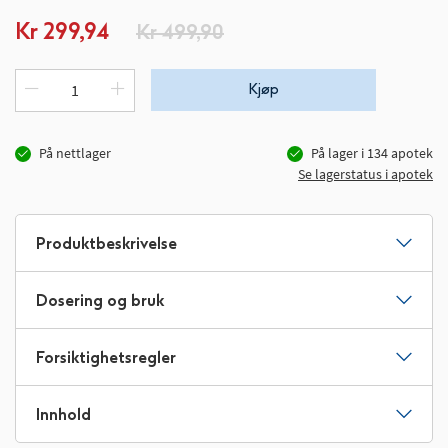
Spesialpris
Kr 299,94
Kr 499,90
Kjøp
På nettlager
På lager i
134
apotek
Se lagerstatus i apotek
Produktbeskrivelse
Dosering og bruk
Forsiktighetsregler
Innhold