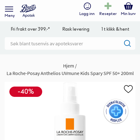
Logg inn
Resepter
Min kurv
Meny
Fri frakt over 399,-*
Rask levering
1 t klikk & hent
Hjem
La Roche-Posay Anthelios UVmune Kids Spary SPF 50+ 200ml
Gå
til
slutten
av
bildegalleri