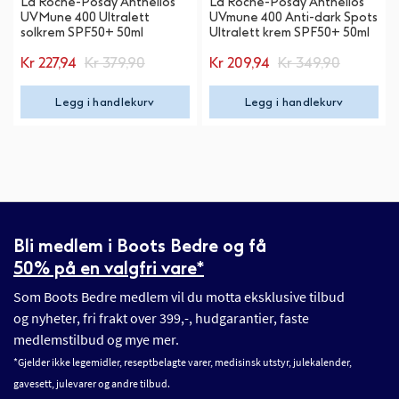
La Roche-Posay Anthelios
La Roche-Posay Anthelios
UVMune 400 Ultralett
UVmune 400 Anti-dark Spots
solkrem SPF50+ 50ml
Ultralett krem SPF50+ 50ml
Kr 227,94
Kr 379,90
Kr 209,94
Kr 349,90
Legg i handlekurv
Legg i handlekurv
Bli medlem i Boots Bedre og få
50% på en valgfri vare*
Som Boots Bedre medlem vil du motta eksklusive tilbud
og nyheter, fri frakt over 399,-, hudgarantier, faste
medlemstilbud og mye mer.
*Gjelder ikke legemidler, reseptbelagte varer, medisinsk utstyr, julekalender,
gavesett, julevarer og andre tilbud.