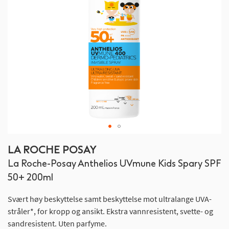
Gå
LA ROCHE POSAY
til
La Roche-Posay Anthelios UVmune Kids Spary SPF
begynnelsen
av
50+ 200ml
bildegalleri
Svært høy beskyttelse samt beskyttelse mot ultralange UVA-
stråler*, for kropp og ansikt. Ekstra vannresistent, svette- og
sandresistent. Uten parfyme.