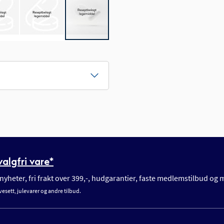
algfri vare*
yheter, fri frakt over 399,-, hudgarantier, faste medlemstilbud og
vesett, julevarer og andre tilbud.