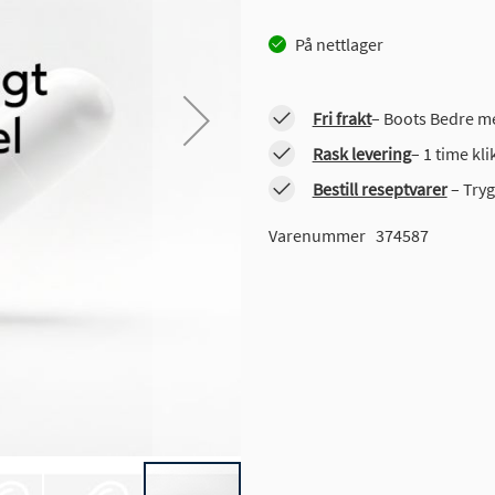
På nettlager
Fri frakt
– Boots Bedre me
Rask levering
– 1 time kl
Bestill reseptvarer
– Tryg
Varenummer
374587