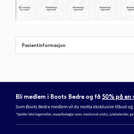
Gå
til
begynnelsen
Pasientinformasjon
av
bildegalleri
Bli medlem i Boots Bedre og få
50% på en v
Som Boots Bedre medlem vil du motta eksklusive tilbud og n
*Gjelder ikke legemidler, reseptbelagte varer, medisinsk utstyr, julekalender, ga