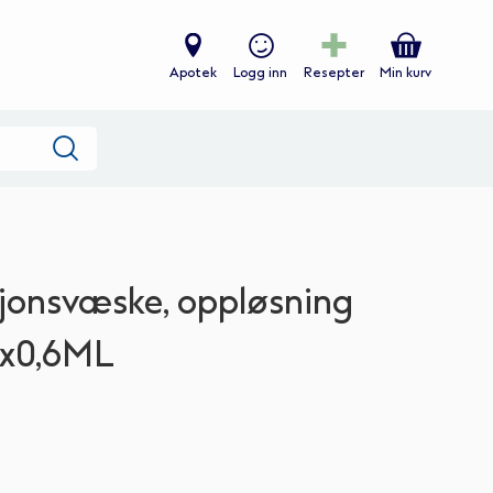
Apotek
Logg inn
Resepter
Min kurv
Søk
sjonsvæske, oppløsning
0x0,6ML