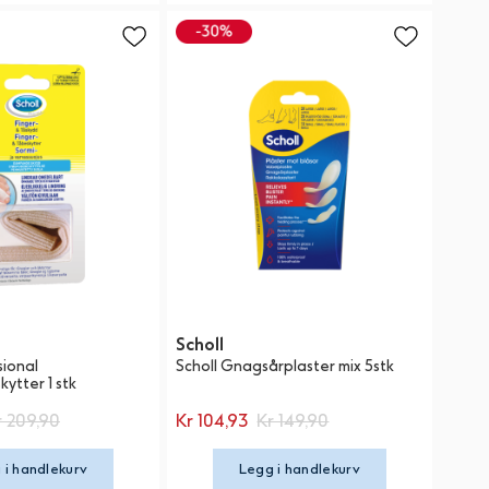
Scholl
sional
Scholl Gnagsårplaster mix 5stk
ytter 1 stk
r 209,90
Kr 104,93
Kr 149,90
 i handlekurv
Legg i handlekurv