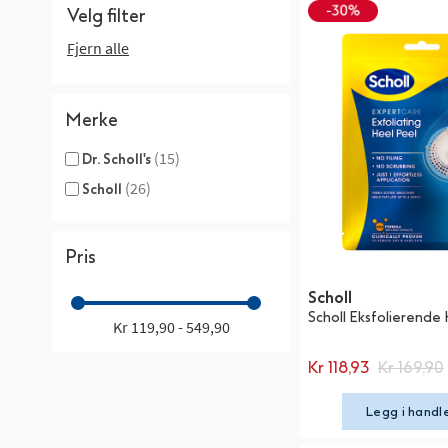
Velg filter
Fjern alle
Merke
(15)
Dr. Scholl's
(26)
Scholl
Pris
Scholl
Scholl Eksfolierend
Kr 119,90 - 549,90
Kr 118,93
Kr 169,90
Legg i handl