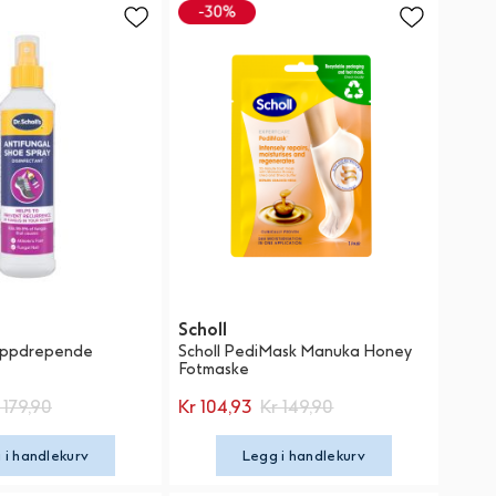
Scholl
 Soppdrepende
Scholl PediMask Manuka Honey
Fotmaske
 179,90
Kr 104,93
Kr 149,90
 i handlekurv
Legg i handlekurv