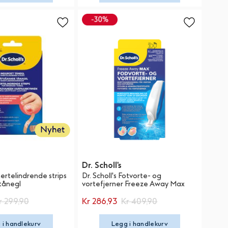
Dr. Scholl's
mertelindrende strips
Dr. Scholl's Fotvorte- og
 tånegl
vortefjerner Freeze Away Max
r 299,90
Kr 286,93
Kr 409,90
 i handlekurv
Legg i handlekurv