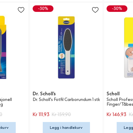
Dr. Scholl's
Scholl
sjonell
Dr. Scholl's Fotfil Carborundum 1 stk
Scholl Profes
ng
Finger/Tåbesk
90
Kr 111,93
Kr 159,90
Kr 146,93
K
ekurv
Legg i handlekurv
Legg