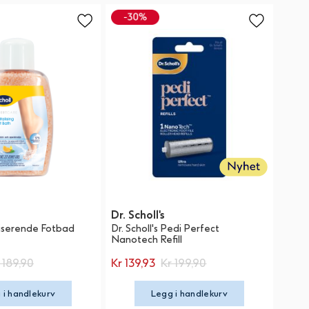
Dr. Scholl's
liserende Fotbad
Dr. Scholl's Pedi Perfect
Nanotech Refill
 189,90
Kr 139,93
Kr 199,90
 i handlekurv
Legg i handlekurv