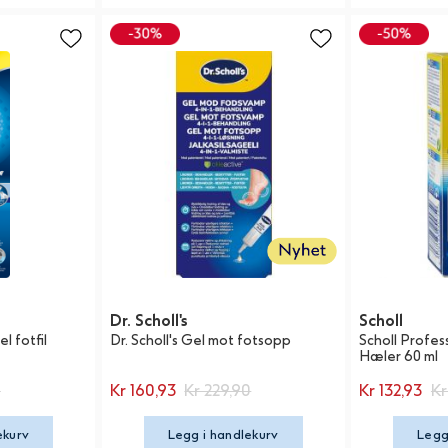
Dr. Scholl's
Scholl
l fotfil
Dr. Scholl's Gel mot fotsopp
Scholl Profe
Hæler 60 ml
0
Kr 160,93
Kr 229,90
Kr 132,93
Kr
ekurv
Legg i handlekurv
Legg