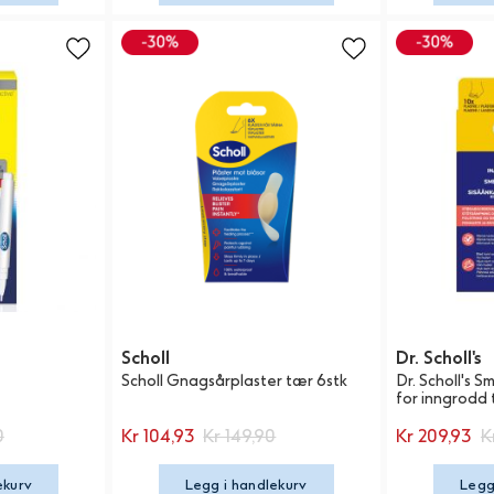
Scholl
Dr. Scholl's
Scholl Gnagsårplaster tær 6stk
Dr. Scholl's S
for inngrodd
0
Kr 104,93
Kr 149,90
Kr 209,93
K
ekurv
Legg i handlekurv
Legg