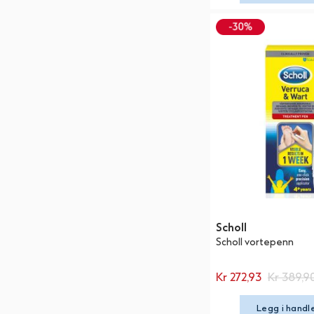
Scholl
Scholl vortepenn
Kr 272,93
Kr 389,9
Legg i handl