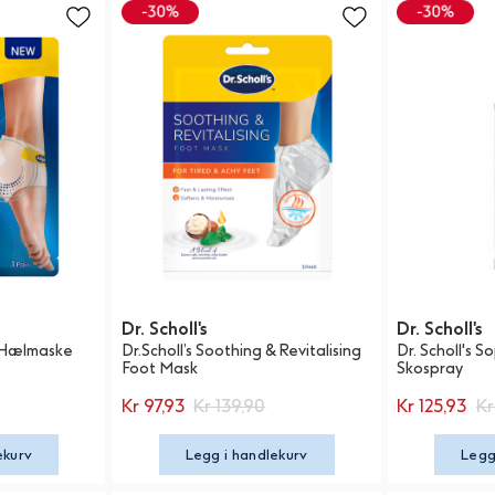
Dr. Scholl's
Dr. Scholl's
e Hælmaske
Dr.Scholl’s Soothing & Revitalising
Dr. Scholl's
Foot Mask
Skospray
Kr 97,93
Kr 139,90
Kr 125,93
Kr
ekurv
Legg i handlekurv
Legg