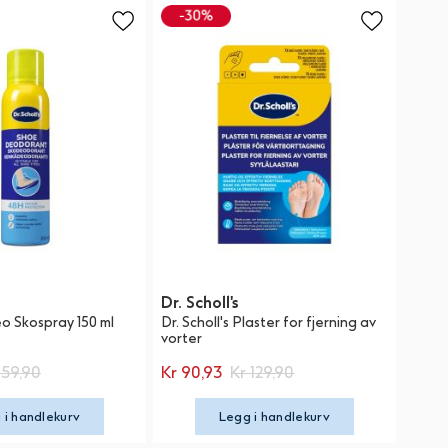
Dr. Scholl's
eo Skospray 150 ml
Dr. Scholl's Plaster for fjerning av
vorter
159,90
Kr 90,93
Kr 129,90
 i handlekurv
Legg i handlekurv