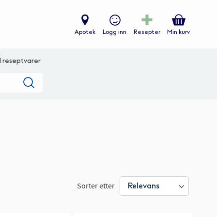
Apotek
Logg inn
Resepter
Min kurv
ll reseptvarer
Søk
Sorter etter