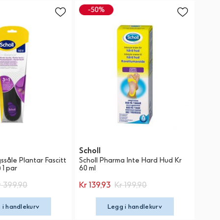
Scholl
gssåle Plantar Fascitt
Scholl Pharma Inte Hard Hud Kr
 1 par
60 ml
r 399,90
Kr 139,93
Kr 199,90
 i handlekurv
Legg i handlekurv