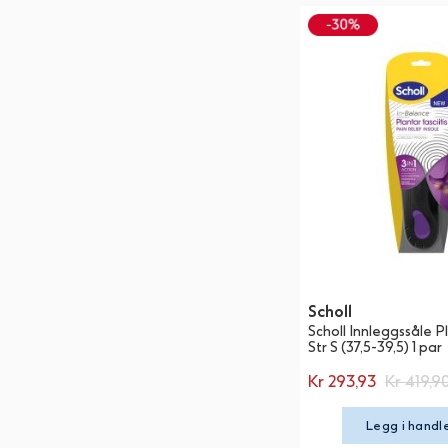
Scholl
Scholl Innleggssåle P
Str S (37,5-39,5) 1 par
Kr 293,93
Kr 419,9
Legg i handl