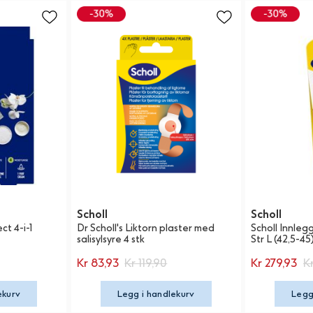
Scholl
Scholl
ct 4-i-1
Dr Scholl's Liktorn plaster med
Scholl Innleg
salisylsyre 4 stk
Str L (42,5-45)
Kr 83,93
Kr 119,90
Kr 279,93
K
ekurv
Legg i handlekurv
Legg