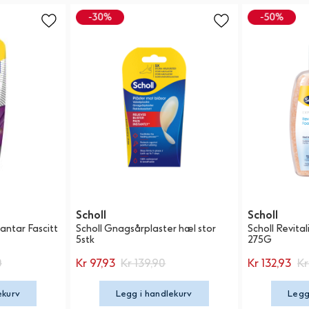
Scholl
Scholl
lantar Fascitt
Scholl Gnagsårplaster hæl stor
Scholl Revita
5stk
275G
0
Kr 97,93
Kr 139,90
Kr 132,93
Kr
ekurv
Legg i handlekurv
Legg