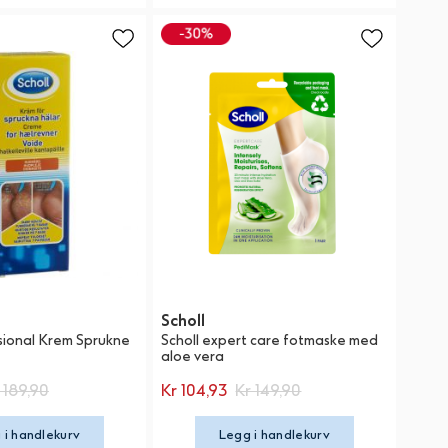
Scholl
ssional Krem Sprukne
Scholl expert care fotmaske med
aloe vera
 189,90
Kr 104,93
Kr 149,90
 i handlekurv
Legg i handlekurv