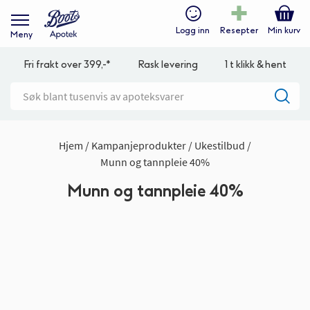
Logg inn
Resepter
Min kurv
Meny
Fri frakt over 399,-*
Rask levering
1 t klikk & hent
Hjem
Kampanjeprodukter
Ukestilbud
Munn og tannpleie 40%
Munn og tannpleie 40%