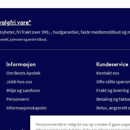
algfri vare*
yheter, fri frakt over 399,-, hudgarantier, faste medlemstilbud og
vesett, julevarer og andre tilbud.
Informasjon
Kundeservice
Om Boots Apotek
Kontakt oss
Jobb hos oss
Ofte stilte spørs
Miljø og samfunn
Frakt og levering
Personvern
Betaling og faktu
Informasjonskapsler
Retur, angrerett
Personvernet ditt er viktig for oss, og vi ønsker å gjøre valgen
informasjonskapsler tydelige. Vi bruker informasjonskapsler