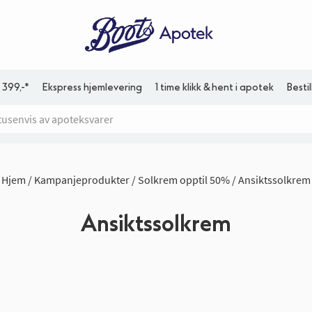
 399,-*
Ekspress hjemlevering
1 time klikk & hent i apotek
Besti
Hjem
Kampanjeprodukter
Solkrem opptil 50%
Ansiktssolkrem
Ansiktssolkrem