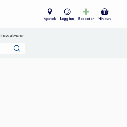
Apotek
Logg inn
Resepter
Min kurv
ll reseptvarer
Søk