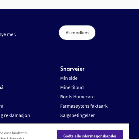
Bli medlem
 mye mer.
Snarveier
Min side
mål
Mine tilbud
Boots Homecare
ra
Farmasøytens faktaark
 og reklamasjon
Salgsbetingelser
e dine knyttet til
Godta alle informasjonskapsler
 for å forbedre