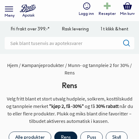
Logg inn
Resepter
Min kurv
Meny
Fri frakt over 399,-*
Rask levering
1 t klikk & hent
Hjem
Kampanjeprodukter
Munn- og tannpleie 2 for 30%
Rens
Rens
Velg fritt blant et stort utvalg hudpleie, solkrem, kosttilskudd
og tannpleie merket
"kjøp 2, få -30%"
og få
30% rabatt
når du
to eller flere produkter. Plukk og miks blant dine favoritter –
tilbudet aktiveres automatisk i kassen.
Alle produkter
Rens
Puss
Skyll