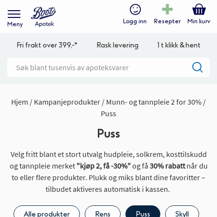
Logg inn
Resepter
Min kurv
Meny
Fri frakt over 399,-*
Rask levering
1 t klikk & hent
Hjem
Kampanjeprodukter
Munn- og tannpleie 2 for 30%
Puss
Puss
Velg fritt blant et stort utvalg hudpleie, solkrem, kosttilskudd
og tannpleie merket
"kjøp 2, få -30%"
og få
30% rabatt
når du
to eller flere produkter. Plukk og miks blant dine favoritter –
tilbudet aktiveres automatisk i kassen.
Alle produkter
Rens
Puss
Skyll