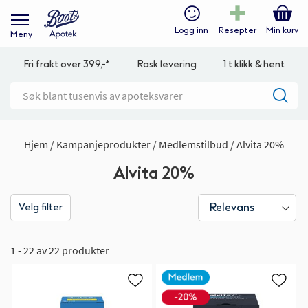
Logg inn
Resepter
Min kurv
Meny
Fri frakt over 399,-*
Rask levering
1 t klikk & hent
Hjem
Kampanjeprodukter
Medlemstilbud
Alvita 20%
Alvita 20%
Velg filter
1 - 22 av 22 produkter