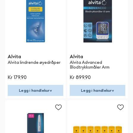
Alvita
Alvita
Alvita lindrende øyedråper
Alvita Advanced
Blodtrykksmåler Arm
Kr 179,90
Kr 899,90
Legg i handlekurv
Legg i handlekurv