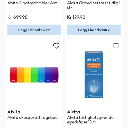
Alvita Blodtrykksmåler Arm
Alvita Graviditetstest tidlig 1
stk
Kr 699,90
Kr 129,90
Legg i handlekurv
Legg i handlekurv
Alvita
Alvita
Alvita ukesdosett regnbue
Alvita fuktighetsgivende
øyedråper 10 ml