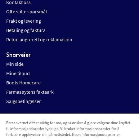
Kontakt oss
Ofte stilte spørsmål
Frakt og levering
Betaling og faktura
Retur, angrerett og reklamasjon
Snarveier
Min side
Mine tilbud
Boots Homecare
Farmasøytens faktaark
Salgsbetingelser
Personvernet ditt er viktig for oss, og vi ønsker å gjøre valgene dine knyttet
Betalingsalternativer
Leveringsalternativer
til informasjonskapsler tydelige. Vi bruker informasjonskapsler for å
forbedre opplevelsen din på nettstedet. Noen informasjonskapsler er