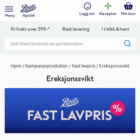
Logg inn
Resepter
Min kurv
Meny
Fri frakt over 399,-*
Rask levering
1 t klikk & hent
Hjem
Kampanjeprodukter
Fast lavpris
Ereksjonssvikt
Ereksjonssvikt