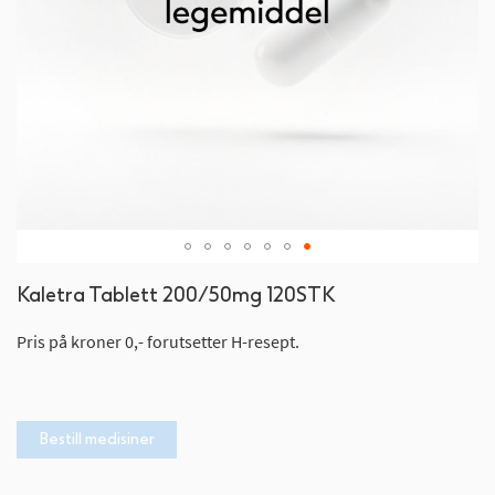
Gå
Kaletra Tablett 200/50mg 120STK
til
begynnelsen
Pris på kroner 0,- forutsetter H-resept.
av
bildegalleri
Bestill medisiner