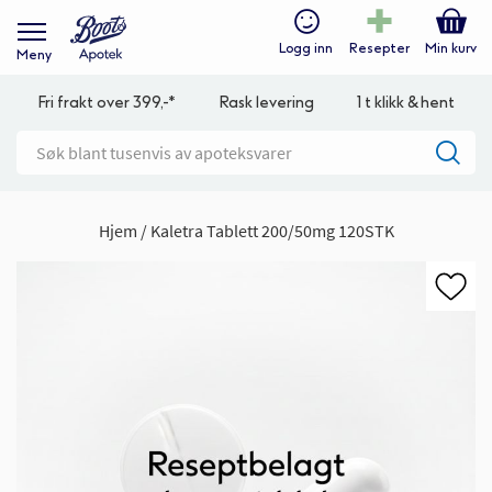
Logg inn
Resepter
Min kurv
Meny
Fri frakt over 399,-*
Rask levering
1 t klikk & hent
Hjem
Kaletra Tablett 200/50mg 120STK
Gå
til
slutten
av
bildegalleri