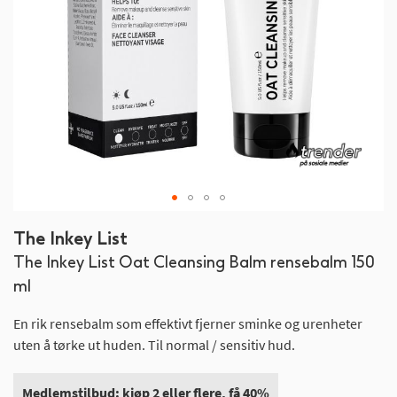
Gå
The Inkey List
til
The Inkey List Oat Cleansing Balm rensebalm 150
begynnelsen
av
ml
bildegalleri
En rik rensebalm som effektivt fjerner sminke og urenheter
uten å tørke ut huden. Til normal / sensitiv hud.
Medlemstilbud: kjøp 2 eller flere, få 40%