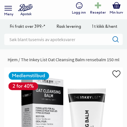
Logg inn
Resepter
Min kurv
Meny
Fri frakt over 399,-*
Rask levering
1 t klikk & hent
Hjem
The Inkey List Oat Cleansing Balm rensebalm 150 ml
Gå
til
slutten
av
bildegalleri