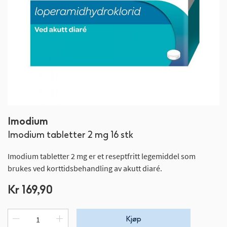
Gå
Imodium
til
Imodium tabletter 2 mg 16 stk
begynnelsen
av
Imodium tabletter 2 mg er et reseptfritt legemiddel som
bildegalleri
brukes ved korttidsbehandling av akutt diaré.
Kr 169,90
Kjøp