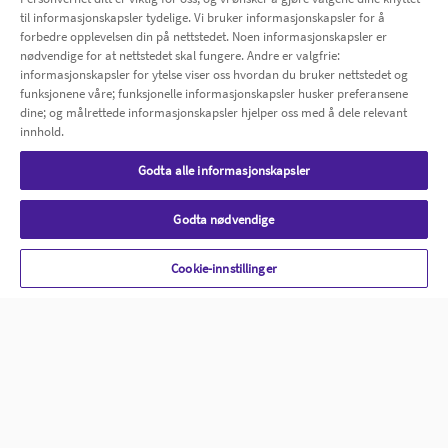
til informasjonskapsler tydelige. Vi bruker informasjonskapsler for å
forbedre opplevelsen din på nettstedet. Noen informasjonskapsler er
Bli medlem
nødvendige for at nettstedet skal fungere. Andre er valgfrie:
informasjonskapsler for ytelse viser oss hvordan du bruker nettstedet og
funksjonene våre; funksjonelle informasjonskapsler husker preferansene
dine; og målrettede informasjonskapsler hjelper oss med å dele relevant
innhold.
Godta alle informasjonskapsler
Godta nødvendige
Boots Apotek er din helsedestinasjon, med et stort
utvalg av produkter og tjenester. Få profesjonell
Cookie-innstillinger
veiledning via chat eller telefon, eller besøk et av våre
mange Boots Apotek. Bedre helse, hele livet.
Alliance Healthcare Norge Apotekdrift AS
Informasjon
Om Boots Apotek
Jobb hos oss