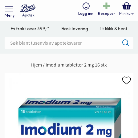
Logg inn
Resepter
Min kurv
Meny
Fri frakt over 399,-*
Rask levering
1 t klikk & hent
Hjem
Imodium tabletter 2 mg 16 stk
Gå
til
slutten
av
bildegalleri