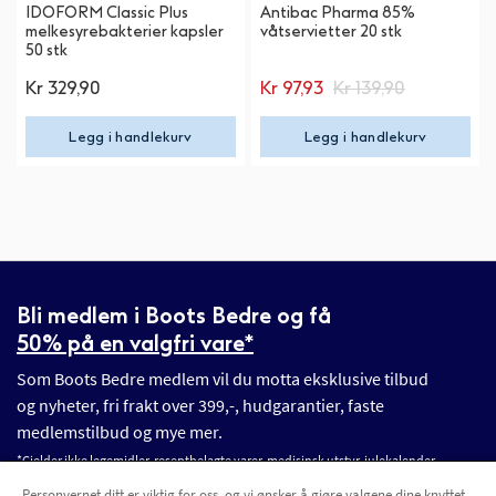
IDOFORM Classic Plus
Antibac Pharma 85%
melkesyrebakterier kapsler
våtservietter 20 stk
50 stk
Kr 329,90
Kr 97,93
Kr 139,90
Legg i handlekurv
Legg i handlekurv
Bli medlem i Boots Bedre og få
50% på en valgfri vare*
Som Boots Bedre medlem vil du motta eksklusive tilbud
og nyheter, fri frakt over 399,-, hudgarantier, faste
medlemstilbud og mye mer.
*Gjelder ikke legemidler, reseptbelagte varer, medisinsk utstyr, julekalender,
gavesett, julevarer og andre tilbud.
Personvernet ditt er viktig for oss, og vi ønsker å gjøre valgene dine knyttet