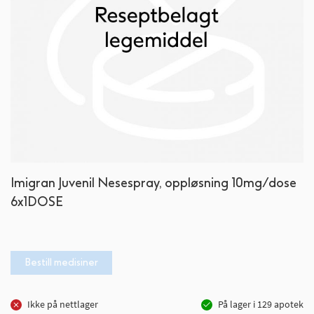
Gå
Imigran Juvenil Nesespray, oppløsning 10mg/dose
til
6x1DOSE
begynnelsen
av
bildegalleri
Bestill medisiner
Ikke på nettlager
På lager i
129
apotek