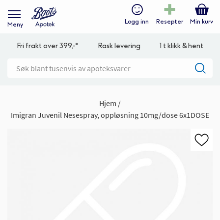
Logg inn
Resepter
Min kurv
Meny
Fri frakt over 399,-*
Rask levering
1 t klikk & hent
Hjem
Imigran Juvenil Nesespray, oppløsning 10mg/dose 6x1DOSE
Gå
til
slutten
av
bildegalleri