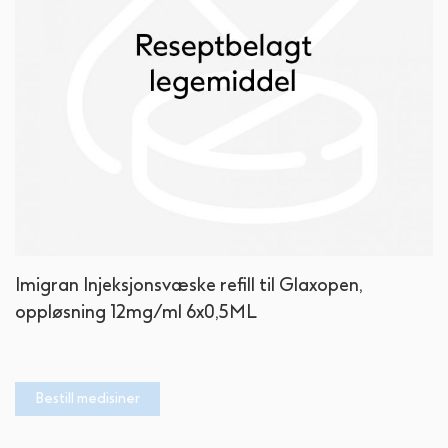
Gå
Imigran Injeksjonsvæske refill til Glaxopen,
til
oppløsning 12mg/ml 6x0,5ML
begynnelsen
av
bildegalleri
Bestill medisiner