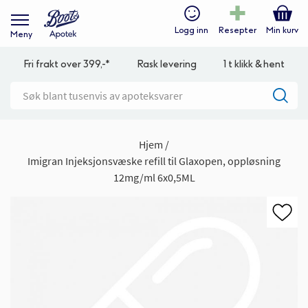
Logg inn
Resepter
Min kurv
Meny
Fri frakt over 399,-*
Rask levering
1 t klikk & hent
Hjem
Imigran Injeksjonsvæske refill til Glaxopen, oppløsning
12mg/ml 6x0,5ML
Gå
til
slutten
av
bildegalleri