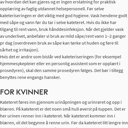
av hvordan det kan gjøres og er ingen erstatning for praktisk
opplæring av faglig utdannet helsepersonell. Før selve
kateteriseringen er det viktig med god hygiene. Vask hendene godt
med såpe og vann før du tar i selve kateteret. Hvis du ikke har
tilgang til rent vann, bruk hånddesinfeksjon. Når det gjelder vask
av underlivet, anbefaler vi bruk av mild såpe/rent vann 1–2 ganger
pr dag (overdreven bruk av såpe kan tørke ut huden og føre til
sårhet og irritasjon).
Hvis det er andre som bistår ved kateteriseringen (for eksempel
hjemmesykepleier eller en personlig assistent som er opplært i
prosedyren), skal den samme prosedyren følges. Det bør i tillegg
benyttes rene engangs hansker.
FOR KVINNER
Kateteret føres inn gjennom urinåpningen og urinrøret og opp i
blæren. På kateteret er det noen små hull øverst på tuppen. Det er
her urinen renner inn i kateteret. Når kateteret kommer inn i
blæren, vil det begynne å renne urin. Før da kateteret litt lengre inn