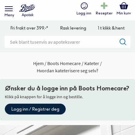
Logg inn
Resepter
Min kurv
Meny
Fri frakt over 399,-*
Rask levering
1 t klikk & hent
Hjem
Boots Homecare
Kateter
Hvordan kateterisere seg selv?
Ønsker du å logge inn på Boots Homecare?
Klikk på knappen for å logge inn og bestille.
Logg inn / Registrer deg