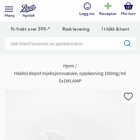
Logg inn
Resepter
Min kurv
Meny
Fri frakt over 399,-*
Rask levering
1 t klikk & hent
Hjem
Haldol depot Injeksjonsvæske, oppløsning 100mg/ml
5x1MLAMP
Gå
til
slutten
av
bildegalleri