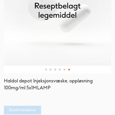
Gå
Haldol depot Injeksjonsvæske, oppløsning
til
100mg/ml 5x1MLAMP
begynnelsen
av
bildegalleri
Bestill medisiner