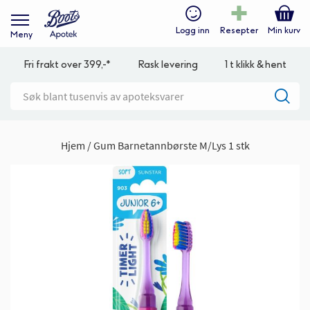
Logg inn
Resepter
Min kurv
Meny
Fri frakt over 399,-*
Rask levering
1 t klikk & hent
Hjem
Gum Barnetannbørste M/Lys 1 stk
Gå
til
slutten
av
bildegalleri