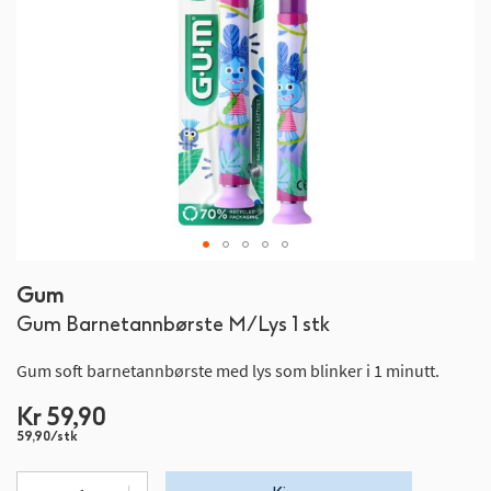
Gå
Gum
til
Gum Barnetannbørste M/Lys 1 stk
begynnelsen
av
Gum soft barnetannbørste med lys som blinker i 1 minutt.
bildegalleri
Kr 59,90
59,90/stk