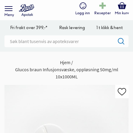
Logg inn
Resepter
Min kurv
Meny
Fri frakt over 399,-*
Rask levering
1 t klikk & hent
Hjem
Glucos braun Infusjonsvæske, oppløsning 50mg/ml
10x1000ML
Gå
til
slutten
av
bildegalleri