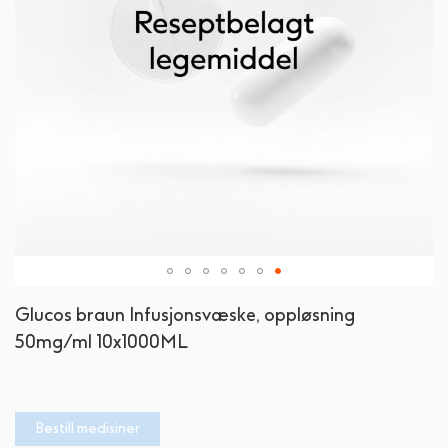
Gå
Glucos braun Infusjonsvæske, oppløsning
til
50mg/ml 10x1000ML
begynnelsen
av
bildegalleri
Bestill medisiner