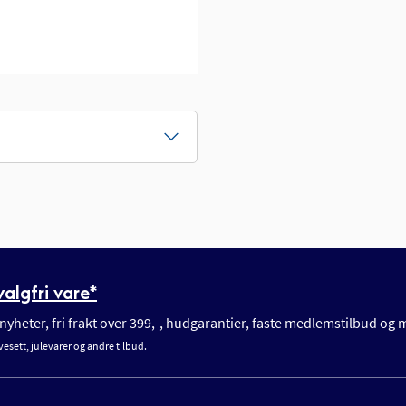
algfri vare*
yheter, fri frakt over 399,-, hudgarantier, faste medlemstilbud og
vesett, julevarer og andre tilbud.