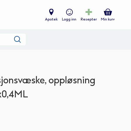
Apotek
Logg inn
Resepter
Min kurv
Søk
sjonsvæske, oppløsning
x0,4ML