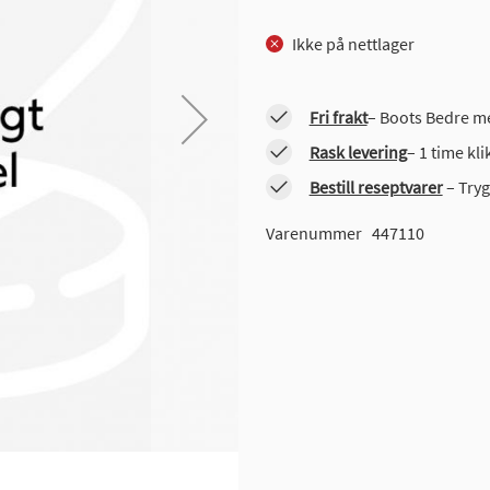
Ikke på nettlager
Fri frakt
– Boots Bedre me
Rask levering
– 1 time kl
Bestill reseptvarer
– Tryg
Varenummer
447110