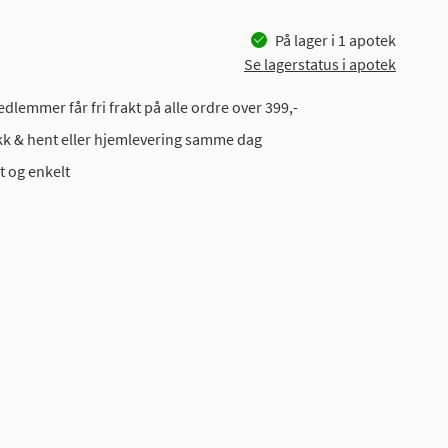
På lager i
1
apotek
Se lagerstatus i apotek
dlemmer får fri frakt på alle ordre over 399,-
ikk & hent eller hjemlevering samme dag
t og enkelt