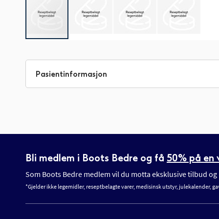
Gå
til
begynnelsen
Pasientinformasjon
av
bildegalleri
Bli medlem i Boots Bedre og få
50% på en v
Som Boots Bedre medlem vil du motta eksklusive tilbud og n
*Gjelder ikke legemidler, reseptbelagte varer, medisinsk utstyr, julekalender, ga