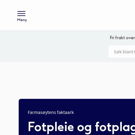
Meny
Fri frakt over
Farmasøytens faktaark
Fotpleie og fotpla