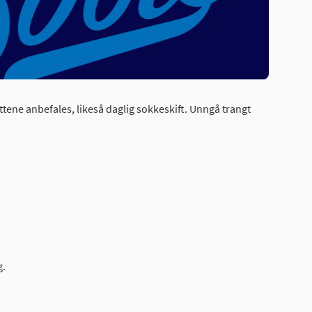
øttene anbefales, likeså daglig sokkeskift. Unngå trangt
g.