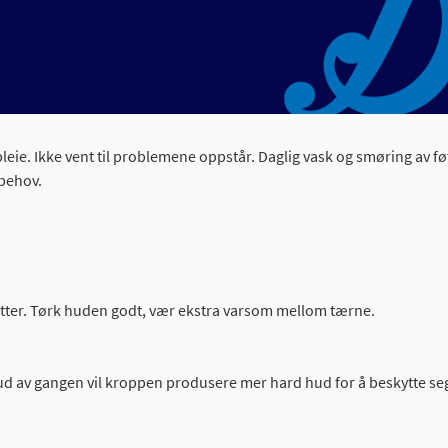
pleie. Ikke vent til problemene oppstår. Daglig vask og smøring av f
 behov.
re føtter. Tørk huden godt, vær ekstra varsom mellom tærne.
e hud av gangen vil kroppen produsere mer hard hud for å beskytte se