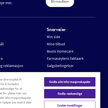
Bli medlem
 mye mer.
Snarveier
Min side
mål
Mine tilbud
Boots Homecare
ra
Farmasøytens faktaark
 og reklamasjon
Salgsbetingelser
e dine knyttet til
Godta alle informasjonskapsler
 for å forbedre
nødvendige for at
r for ytelse viser oss
Godta nødvendige
elle informasjonskapsler
r hjelper oss med å dele
Cookie-innstillinger