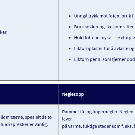
Unngå trykk mot foten, bruk f. ek
Bruk sokker og sko som sitter 
ker.
Hold føttene myke – se «fotple
Liktornplaster for å avlaste o
Liktorn penn, som fjerner dø
Neglesopp
Rammer tå- og fingernegler. Neglen b
llom tærne, spesielt de to
lever
 hud/sprekker er vanlig.
på varme, fuktige steder som f. eks. 