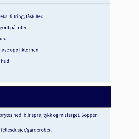
s. filtring, tåskiller.
godt på foten.
ie».
g løse opp liktornen
d hud.
rytes ned, blir sprø, tykk og misfarget. Soppen
i fellesdusjer/garderober.