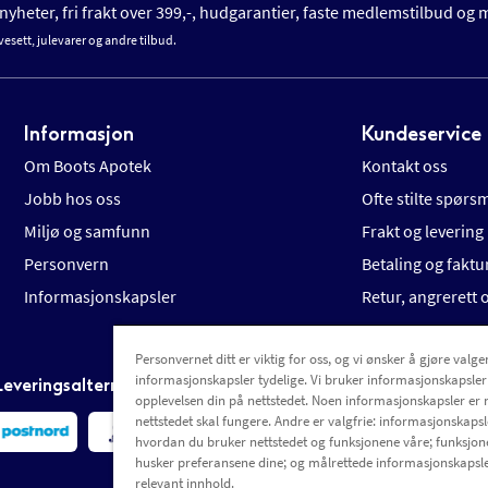
yheter, fri frakt over 399,-, hudgarantier, faste medlemstilbud og
vesett, julevarer og andre tilbud.
Informasjon
Kundeservice
Om Boots Apotek
Kontakt oss
Jobb hos oss
Ofte stilte spørs
Miljø og samfunn
Frakt og levering
Personvern
Betaling og faktu
Informasjonskapsler
Retur, angrerett
Personvernet ditt er viktig for oss, og vi ønsker å gjøre valgen
informasjonskapsler tydelige. Vi bruker informasjonskapsler
Leveringsalternativer
opplevelsen din på nettstedet. Noen informasjonskapsler er 
nettstedet skal fungere. Andre er valgfrie: informasjonskapsle
hvordan du bruker nettstedet og funksjonene våre; funksjon
husker preferansene dine; og målrettede informasjonskapsle
relevant innhold.