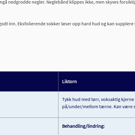
 unngå nedgrodde negler. Neglebånd klippes ikke, men skyves forsikt
godt inn. Eksfolierende sokker løser opp hard hud og kan supplere 
Liktorn
Tykk hud med tørr, voksaktig kjerne 
på/under/mellom tærne. Kan være sm
Behandling/lindring: