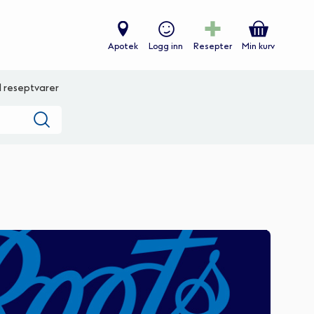
Apotek
Logg inn
Resepter
Min kurv
ll reseptvarer
Søk