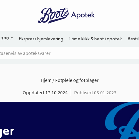
 399,-*
Ekspress hjemlevering
1 time klikk & hent i apotek
Besti
Hjem
Fotpleie og fotplager
Oppdatert 17.10.2024
Publisert 05.01.2023
ger