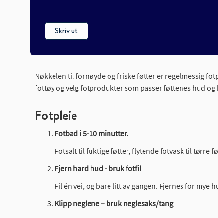
Skriv ut
Nøkkelen til fornøyde og friske føtter er regelmessig fot
fottøy og velg fotprodukter som passer føttenes hud og
Fotpleie
Fotbad i 5-10 minutter.
Fotsalt til fuktige føtter, flytende fotvask til tør
Fjern hard hud - bruk fotfil
Fil én vei, og bare litt av gangen. Fjernes for my
Klipp neglene – bruk neglesaks/tang