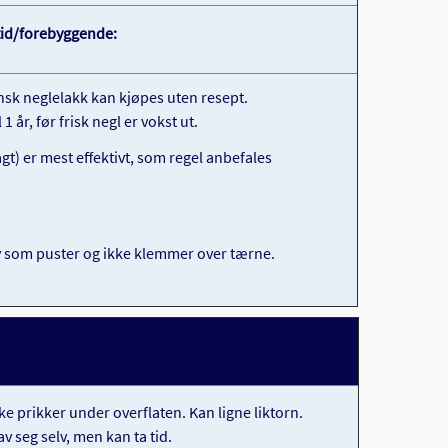
tid/forebyggende:
nsk neglelakk kan kjøpes uten resept.
1 år, før frisk negl er vokst ut.
t) er mest effektivt, som regel anbefales
øy som puster og ikke klemmer over tærne.
e prikker under overflaten. Kan ligne liktorn.
v seg selv, men kan ta tid.