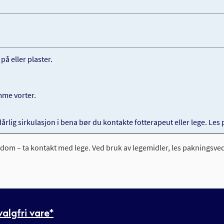
å eller plaster.
ømme vorter.
årlig sirkulasjon i bena bør du kontakte fotterapeut eller lege. Les
ykdom – ta kontakt med lege. Ved bruk av legemidler, les pakningsve
algfri vare*