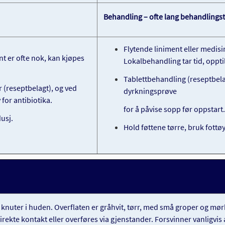
Behandling – ofte lang behandlings
Flytende liniment eller medisi
nt er ofte nok, kan kjøpes
Lokalbehandling tar tid, opptil 
Tablettbehandling (reseptbelag
r (reseptbelagt), og ved
dyrkningsprøve
for antibiotika.
for å påvise sopp før oppstart.
usj.
Hold føttene tørre, bruk fott
knuter i huden. Overflaten er
gråhvit, tørr, med små groper og mørk
ekte kontakt eller overføres via gjenstander. Forsvinner vanligvis a