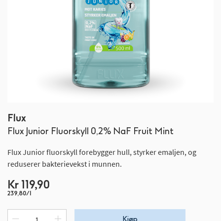
Gå
Flux
til
Flux Junior Fluorskyll 0,2% NaF Fruit Mint
begynnelsen
av
Flux Junior fluorskyll forebygger hull, styrker emaljen, og
bildegalleri
reduserer bakterievekst i munnen.
Kr 119,90
239,80/l
Kjøp