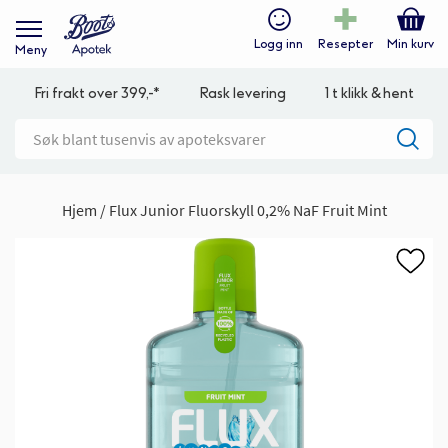
Logg inn
Resepter
Min kurv
Meny
Fri frakt over 399,-*
Rask levering
1 t klikk & hent
Hjem
Flux Junior Fluorskyll 0,2% NaF Fruit Mint
Gå
til
slutten
av
bildegalleri