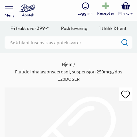
Logg inn
Resepter
Min kurv
Meny
Fri frakt over 399,-*
Rask levering
1 t klikk & hent
Hjem
Flutide Inhalasjonsaerosol, suspensjon 250mcg/dos
120DOSER
Gå
til
slutten
av
bildegalleri