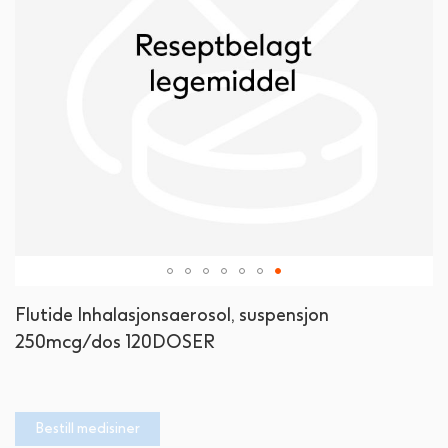
Gå
Flutide Inhalasjonsaerosol, suspensjon
til
250mcg/dos 120DOSER
begynnelsen
av
bildegalleri
Bestill medisiner