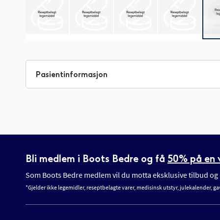
Gå
til
begynnelsen
Pasientinformasjon
av
bildegalleri
Bli medlem i Boots Bedre og få
50% på en v
Som Boots Bedre medlem vil du motta eksklusive tilbud og n
*Gjelder ikke legemidler, reseptbelagte varer, medisinsk utstyr, julekalender, ga