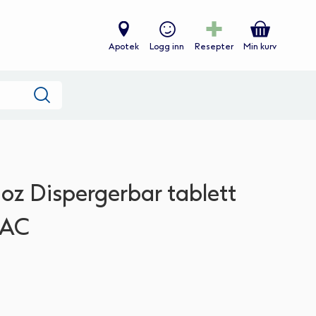
Apotek
Logg inn
Resepter
Min kurv
Søk
oz Dispergerbar tablett
PAC