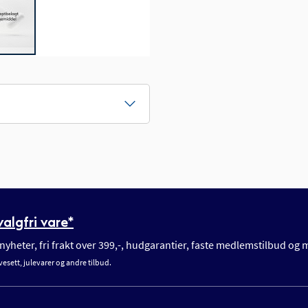
algfri vare*
yheter, fri frakt over 399,-, hudgarantier, faste medlemstilbud og
vesett, julevarer og andre tilbud.