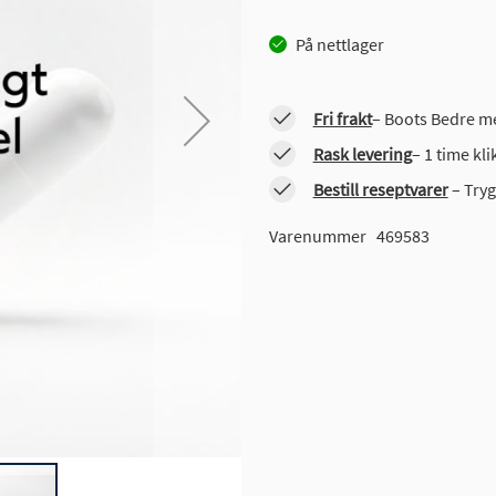
På nettlager
Fri frakt
– Boots Bedre me
Rask levering
– 1 time kl
Bestill reseptvarer
– Tryg
Varenummer
469583