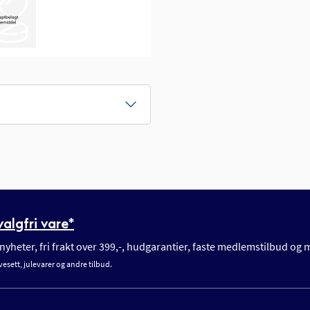
algfri vare*
yheter, fri frakt over 399,-, hudgarantier, faste medlemstilbud og
vesett, julevarer og andre tilbud.