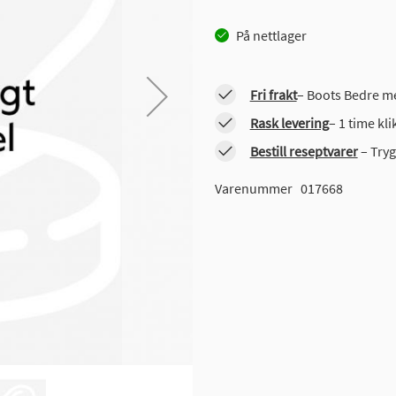
På nettlager
Fri frakt
– Boots Bedre me
Rask levering
– 1 time kl
Bestill reseptvarer
– Tryg
Varenummer
017668