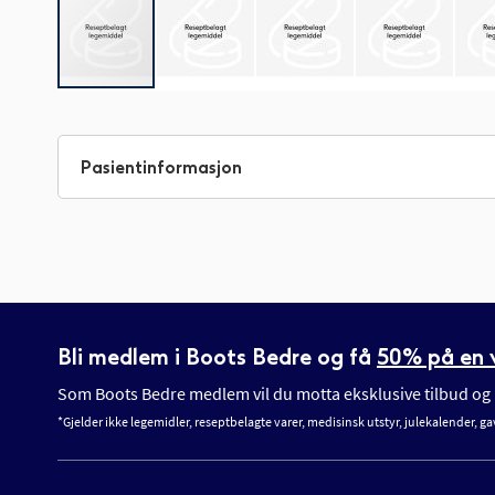
Gå
til
begynnelsen
Pasientinformasjon
av
bildegalleri
Bli medlem i Boots Bedre og få
50% på en v
Som Boots Bedre medlem vil du motta eksklusive tilbud og n
*Gjelder ikke legemidler, reseptbelagte varer, medisinsk utstyr, julekalender, ga