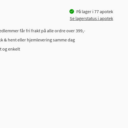
På lager i
77
apotek
Se lagerstatus i apotek
dlemmer får fri frakt på alle ordre over 399,-
ikk & hent eller hjemlevering samme dag
t og enkelt