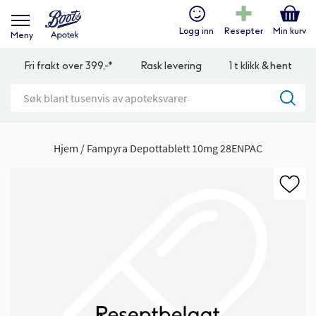
Logg inn
Resepter
Min kurv
Meny
Fri frakt over 399,-*
Rask levering
1 t klikk & hent
Hjem
Fampyra Depottablett 10mg 28ENPAC
Gå
til
slutten
av
bildegalleri