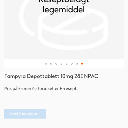
Gå
Fampyra Depottablett 10mg 28ENPAC
til
begynnelsen
Pris på kroner 0,- forutsetter H-resept.
av
bildegalleri
Bestill medisiner