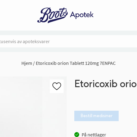
Hjem
Etoricoxib orion Tablett 120mg 7ENPAC
Etoricoxib or
Bestill medisiner
På nettlager