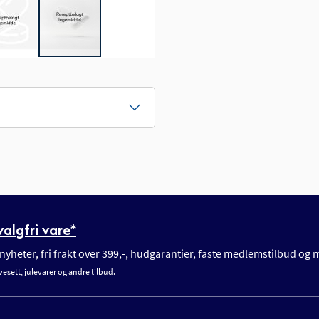
algfri vare*
yheter, fri frakt over 399,-, hudgarantier, faste medlemstilbud og
vesett, julevarer og andre tilbud.