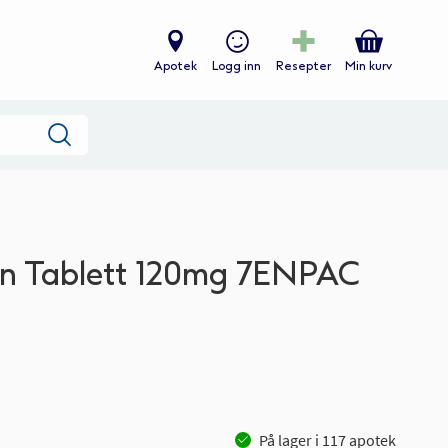
Apotek
Logg inn
Resepter
Min kurv
Søk
ion Tablett 120mg 7ENPAC
På lager i
117
apotek