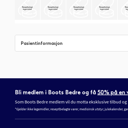
Gå
til
begynnelsen
Pasientinformasjon
av
bildegalleri
Bli medlem i Boots Bedre og få
50% på en v
Som Boots Bedre medlem vil du motta eksklusive tilbud og n
*Gjelder ikke legemidler, reseptbelagte varer, medisinsk utstyr, julekalender, ga