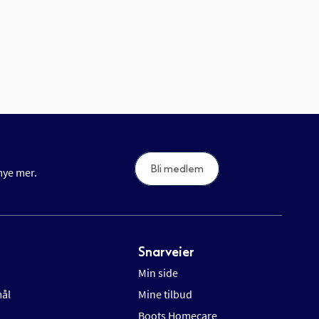
Bli medlem
 mye mer.
Snarveier
Min side
mål
Mine tilbud
Boots Homecare