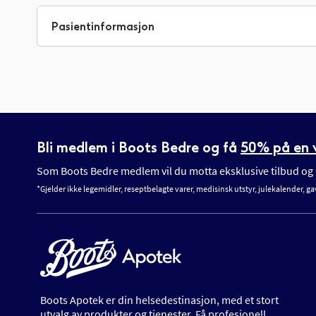
til
begynnelsen
Pasientinformasjon
av
bildegalleri
Bli medlem i Boots Bedre og få
50% på en v
Som Boots Bedre medlem vil du motta eksklusive tilbud og n
*Gjelder ikke legemidler, reseptbelagte varer, medisinsk utstyr, julekalender, ga
Boots Apotek er din helsedestinasjon, med et stort
utvalg av produkter og tjenester. Få profesjonell