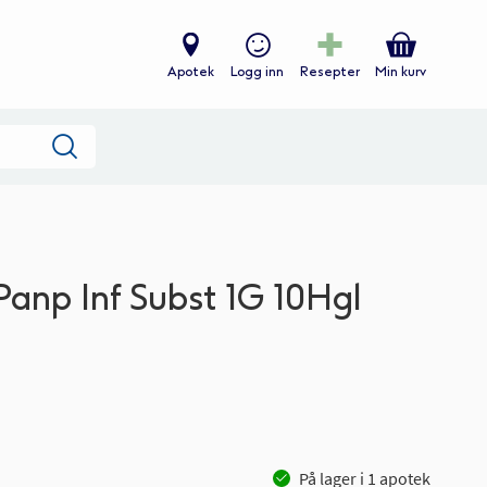
Apotek
Logg inn
Resepter
Min kurv
Søk
Panp Inf Subst 1G 10Hgl
På lager i
1
apotek