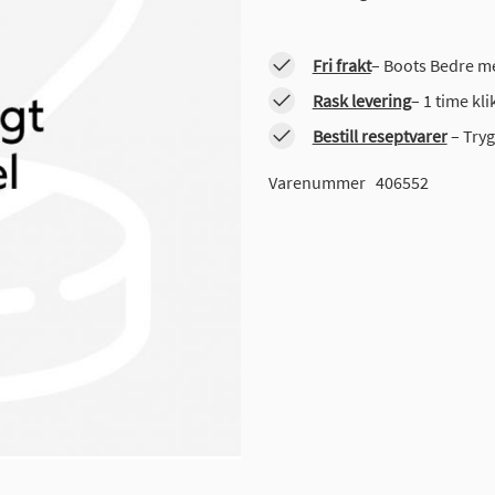
Fri frakt
– Boots Bedre me
Rask levering
– 1 time kl
Bestill reseptvarer
– Tryg
Varenummer
406552