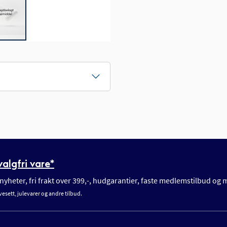
algfri vare*
yheter, fri frakt over 399,-, hudgarantier, faste medlemstilbud og
vesett, julevarer og andre tilbud.