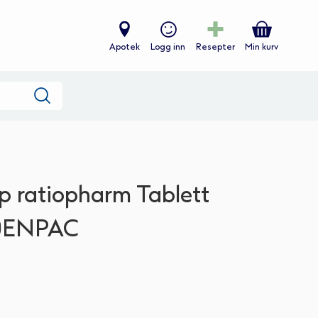
Apotek
Logg inn
Resepter
Min kurv
Søk
p ratiopharm Tablett
00ENPAC