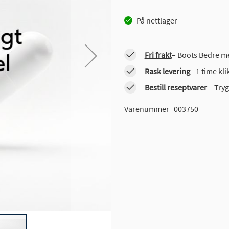
På nettlager
Fri frakt
– Boots Bedre me
Rask levering
– 1 time kl
Bestill reseptvarer
– Tryg
Varenummer
003750