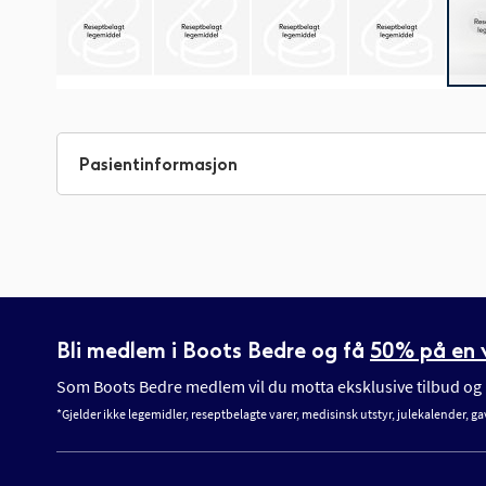
Gå
til
begynnelsen
Pasientinformasjon
av
bildegalleri
Bli medlem i Boots Bedre og få
50% på en v
Som Boots Bedre medlem vil du motta eksklusive tilbud og n
*Gjelder ikke legemidler, reseptbelagte varer, medisinsk utstyr, julekalender, ga