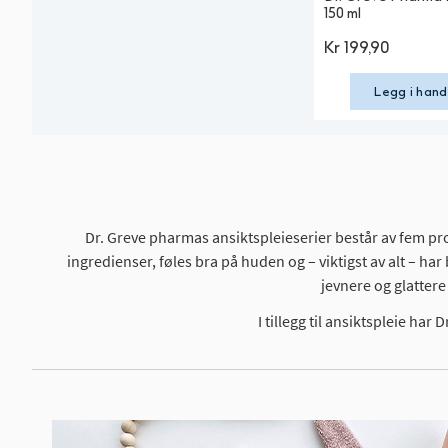
150 ml
Kr
199,90
Legg i hand
Dr. Greve pharmas ansiktspleieserier består av fem pr
ingredienser, føles bra på huden og – viktigst av alt – h
jevnere og glatter
I tillegg til ansiktspleie ha