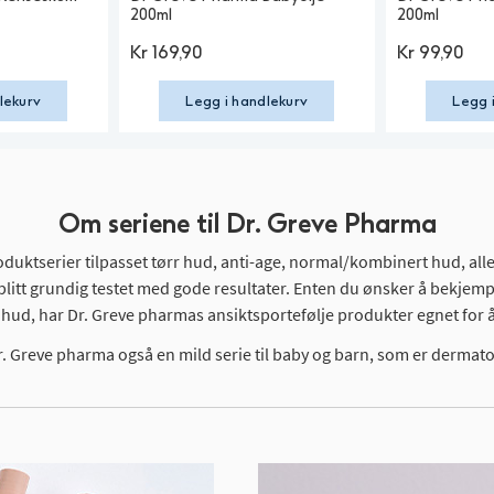
200ml
200ml
Kr
169,90
Kr
99,90
lekurv
Legg i handlekurv
Legg 
Om seriene til Dr. Greve Pharma
oduktserier tilpasset tørr hud, anti-age, normal/kombinert hud, al
ar blitt grundig testet med gode resultater. Enten du ønsker å bekj
e hud, har Dr. Greve pharmas ansiktsportefølje produkter egnet for 
r Dr. Greve pharma også en mild serie til baby og barn, som er dermato