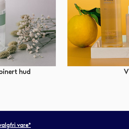
binert hud
V
algfri vare*