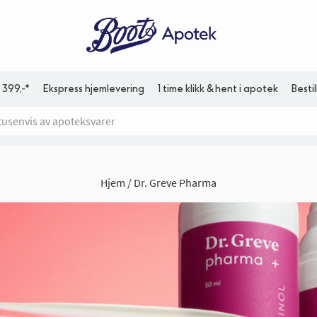
 399,-*
Ekspress hjemlevering
1 time klikk & hent i apotek
Besti
Hjem
Dr. Greve Pharma