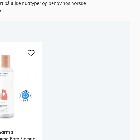
asert på ulike hudtyper og behov hos norske
t.
harma
arma Barn Sjampo