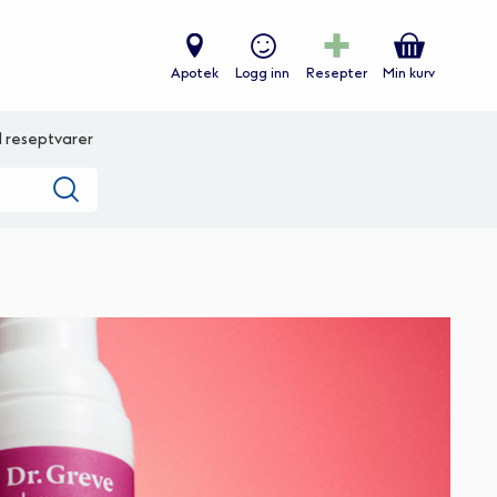
Apotek
Logg inn
Resepter
Min kurv
ll reseptvarer
Søk