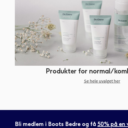
Produkter for normal/kom
Se hele uvalget her
Bli medlem i Boots Bedre og få
50% på en v