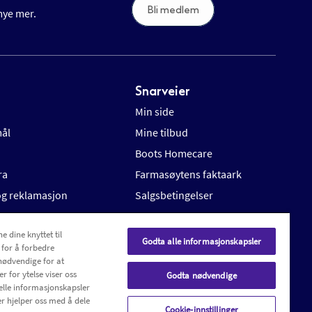
Bli medlem
 mye mer.
Snarveier
Min side
mål
Mine tilbud
Boots Homecare
ra
Farmasøytens faktaark
 og reklamasjon
Salgsbetingelser
e dine knyttet til
Godta alle informasjonskapsler
 for å forbedre
nødvendige for at
r for ytelse viser oss
Godta nødvendige
elle informasjonskapsler
r hjelper oss med å dele
Cookie-innstillinger