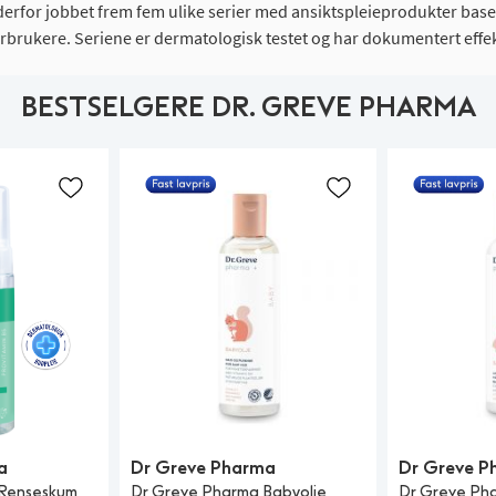
 har derfor jobbet frem fem ulike serier med ansiktspleieprodukter b
orbrukere. Seriene er dermatologisk testet og har dokumentert effek
BESTSELGERE DR. GREVE PHARMA
a
Dr Greve Pharma
Dr Greve P
 Renseskum
Dr Greve Pharma Babyolje
Dr Greve Ph