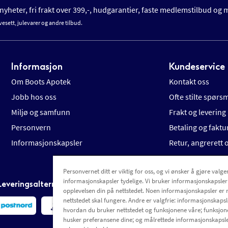
yheter, fri frakt over 399,-, hudgarantier, faste medlemstilbud og
vesett, julevarer og andre tilbud.
Informasjon
Kundeservice
Om Boots Apotek
Kontakt oss
Jobb hos oss
Ofte stilte spørs
Miljø og samfunn
Frakt og levering
Personvern
Betaling og faktu
Informasjonskapsler
Retur, angrerett
Personvernet ditt er viktig for oss, og vi ønsker å gjøre valgen
informasjonskapsler tydelige. Vi bruker informasjonskapsler
Leveringsalternativer
opplevelsen din på nettstedet. Noen informasjonskapsler er 
nettstedet skal fungere. Andre er valgfrie: informasjonskapsle
hvordan du bruker nettstedet og funksjonene våre; funksjon
husker preferansene dine; og målrettede informasjonskapsle