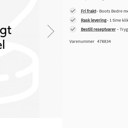
Fri frakt
– Boots Bedre me
Rask levering
– 1 time kl
Bestill reseptvarer
– Tryg
Varenummer
478834