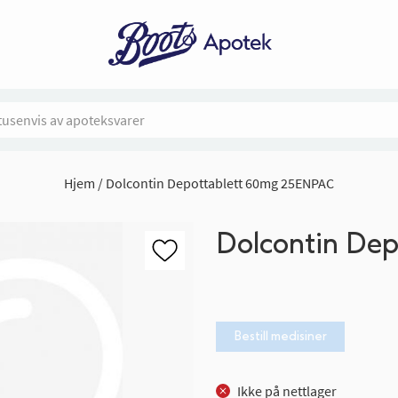
Hjem
Dolcontin Depottablett 60mg 25ENPAC
Dolcontin De
Bestill medisiner
Ikke på nettlager