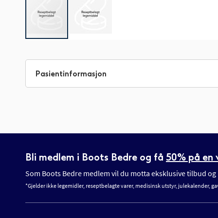
Gå
til
begynnelsen
Pasientinformasjon
av
bildegalleri
Bli medlem i Boots Bedre og få
50% på en v
Som Boots Bedre medlem vil du motta eksklusive tilbud og n
*Gjelder ikke legemidler, reseptbelagte varer, medisinsk utstyr, julekalender, ga