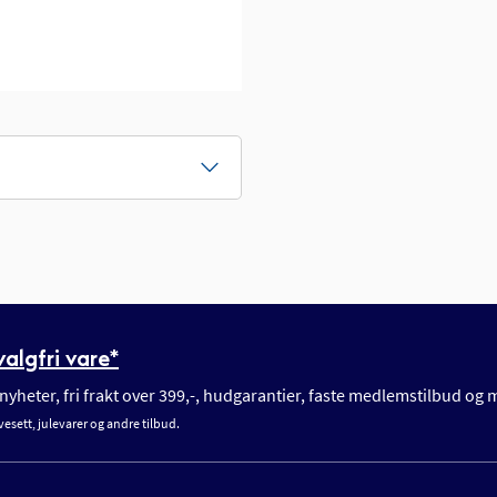
algfri vare*
yheter, fri frakt over 399,-, hudgarantier, faste medlemstilbud og
vesett, julevarer og andre tilbud.