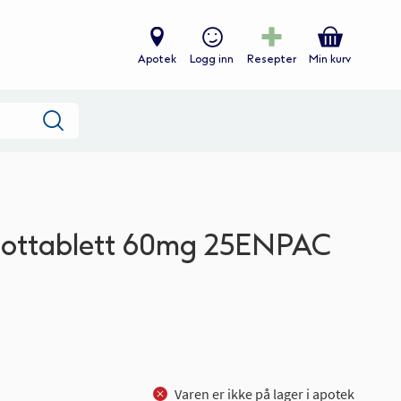
Apotek
Logg inn
Resepter
Min kurv
Søk
pottablett 60mg 25ENPAC
Varen er ikke på lager i apotek