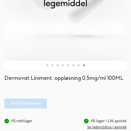
Gå
Dermovat Liniment, oppløsning 0,5mg/ml 100ML
til
begynnelsen
av
bildegalleri
Bestill medisiner
På nettlager
På lager i
136
apotek
Se lagerstatus i apotek