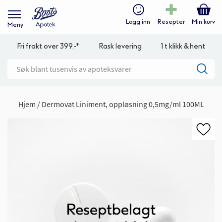
Logg inn
Resepter
Min kurv
Meny
Fri frakt over 399,-*
Rask levering
1 t klikk & hent
Hjem
Dermovat Liniment, oppløsning 0,5mg/ml 100ML
Gå
til
slutten
av
bildegalleri