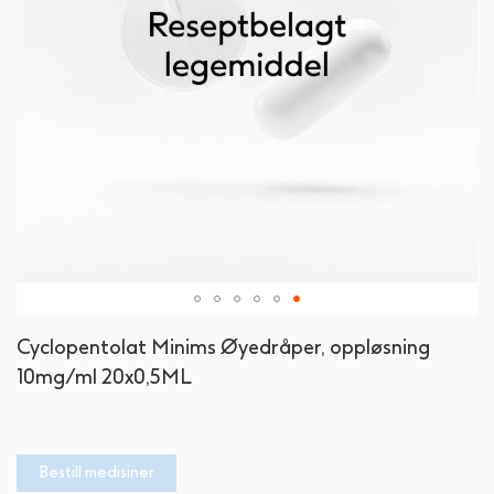
Gå
Cyclopentolat Minims Øyedråper, oppløsning
til
10mg/ml 20x0,5ML
begynnelsen
av
bildegalleri
Bestill medisiner