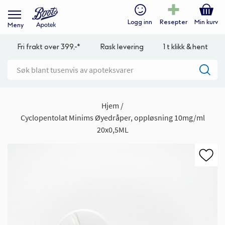
Logg inn
Resepter
Min kurv
Meny
Fri frakt over 399,-*
Rask levering
1 t klikk & hent
Hjem
Cyclopentolat Minims Øyedråper, oppløsning 10mg/ml
20x0,5ML
Gå
til
slutten
av
bildegalleri