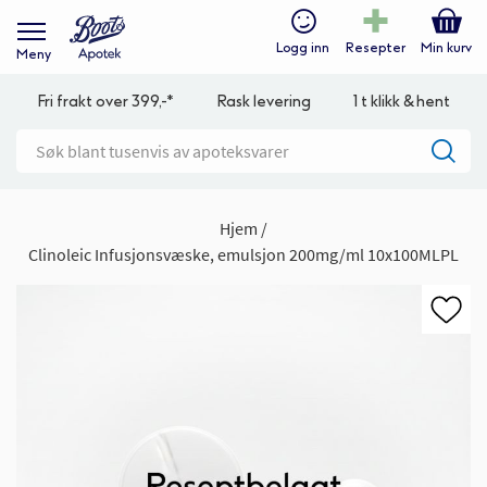
Logg inn
Resepter
Min kurv
Meny
Fri frakt over 399,-*
Rask levering
1 t klikk & hent
Hjem
Clinoleic Infusjonsvæske, emulsjon 200mg/ml 10x100MLPL
Gå
til
slutten
av
bildegalleri