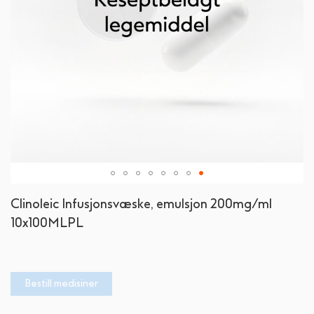
Gå
Clinoleic Infusjonsvæske, emulsjon 200mg/ml
til
10x100MLPL
begynnelsen
av
bildegalleri
Bestill medisiner