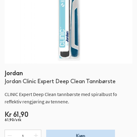
Gå
Jordan
til
Jordan Clinic Expert Deep Clean Tannbørste
begynnelsen
av
CLINIC Expert Deep Clean tannbørste med spiralbust fo
bildegalleri
reffektiv rengjøring av tennene.
Kr 61,90
61,90/stk
Kjøp