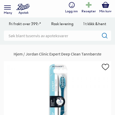
Logg inn
Resepter
Min kurv
Meny
Fri frakt over 399,-*
Rask levering
1 t klikk & hent
Hjem
Jordan Clinic Expert Deep Clean Tannbørste
Gå
til
slutten
av
bildegalleri